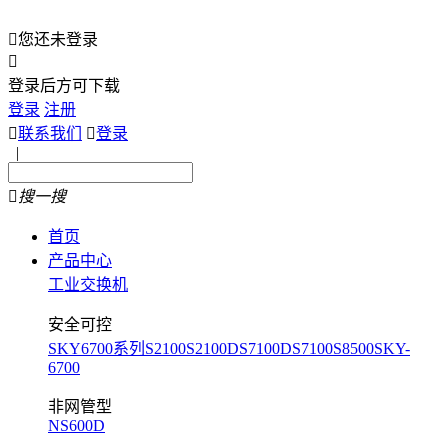

您还未登录

登录后方可下载
登录
注册

联系我们

登录
|

搜一搜
首页
产品中心
工业交换机
安全可控
SKY6700系列
S2100
S2100D
S7100D
S7100
S8500
SKY-
6700
非网管型
NS600D