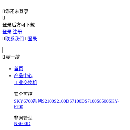

您还未登录

登录后方可下载
登录
注册

联系我们

登录
|

搜一搜
首页
产品中心
工业交换机
安全可控
SKY6700系列
S2100
S2100D
S7100D
S7100
S8500
SKY-
6700
非网管型
NS600D