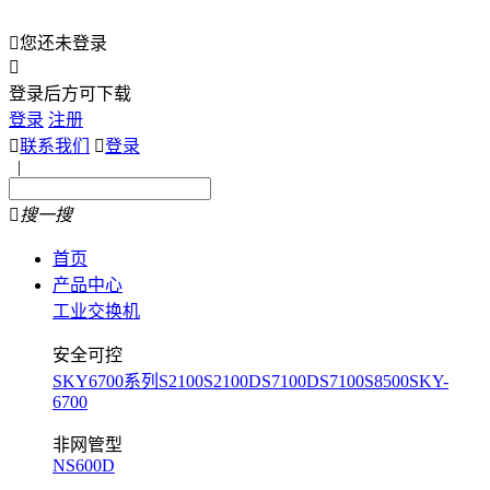

您还未登录

登录后方可下载
登录
注册

联系我们

登录
|

搜一搜
首页
产品中心
工业交换机
安全可控
SKY6700系列
S2100
S2100D
S7100D
S7100
S8500
SKY-
6700
非网管型
NS600D